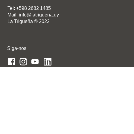
Tel: +598 2682 1485
Mail: info@latriguena.uy
La Trigueña © 2022
Siga-nos
Contato
Trabalhe conosco
Junte-se a nossa rede de distribuidores
Designed by
ISF
.