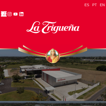
ES
PT
EN