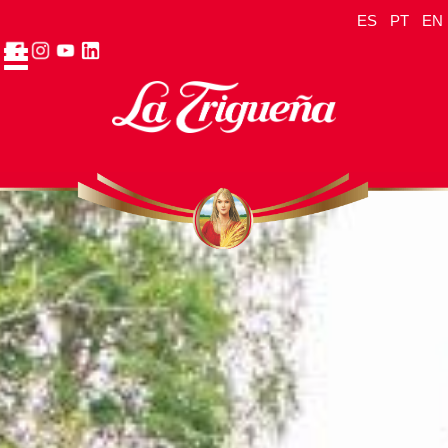
ES
PT
EN